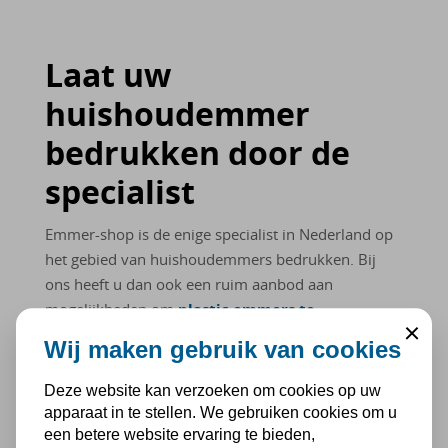
Laat uw
huishoudemmer
bedrukken door de
specialist
Emmer-shop is de enige specialist in Nederland op
het gebied van huishoudemmers bedrukken. Bij
ons heeft u dan ook een ruim aanbod aan
mogelijkheden om
plastic emmers te
bedrukken
, als relatiegeschenk, reclame of als
Close
Wij maken gebruik van cookies
geschenk op een beurs. We kunnen
huishoudemmers bedrukken in verschillende
Deze website kan verzoeken om cookies op uw
kleuren, maar bedrukken ook emmers in
apparaat in te stellen. We gebruiken cookies om u
uiteenlopende formaten waaronder:
een betere website ervaring te bieden,