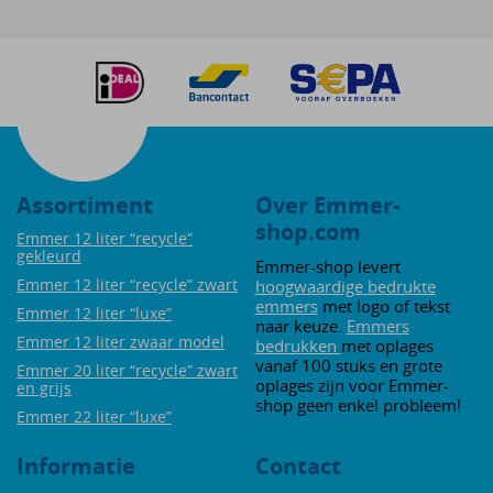
Assortiment
Over Emmer-
shop.com
Emmer 12 liter “recycle”
gekleurd
Emmer-shop levert
Emmer 12 liter “recycle” zwart
hoogwaardige bedrukte
emmers
met logo of tekst
Emmer 12 liter “luxe”
naar keuze.
Emmers
Emmer 12 liter zwaar model
bedrukken
met oplages
vanaf 100 stuks en grote
Emmer 20 liter “recycle” zwart
oplages zijn voor Emmer-
en grijs
shop geen enkel probleem!
Emmer 22 liter “luxe”
Informatie
Contact